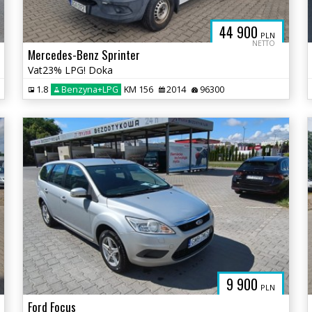
44 900
PLN
NETTO
Mercedes-Benz Sprinter
Vat23% LPG! Doka
1.8
Benzyna+LPG
KM 156
2014
96300
9 900
PLN
Ford Focus