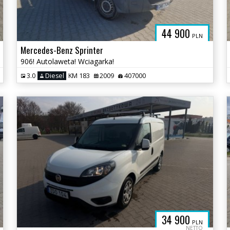
44 900
PLN
Mercedes-Benz Sprinter
906! Autolaweta! Wciagarka!
3.0
Diesel
KM 183
2009
407000
34 900
PLN
NETTO