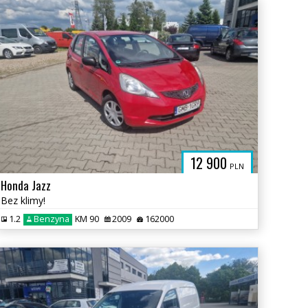
.PL
12 900
PLN
Honda Jazz
Bez klimy!
1.2
Benzyna
KM 90
2009
162000