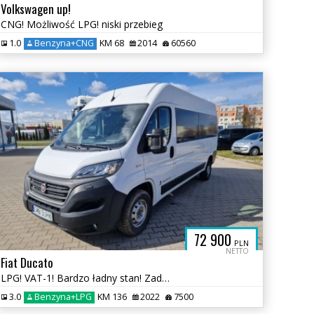
Volkswagen up!
CNG! Możliwość LPG! niski przebieg
1.0
Benzyna+CNG
KM 68
2014
60560
72 900
PLN
NETTO
Fiat Ducato
LPG! VAT-1! Bardzo ładny stan! Zadbane!
3.0
Benzyna+LPG
KM 136
2022
7500