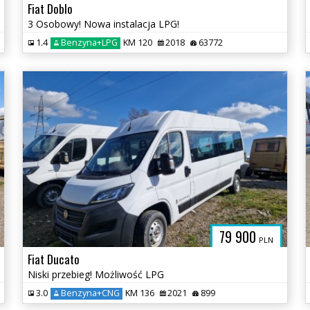
Fiat Doblo
3 Osobowy! Nowa instalacja LPG!
1.4
Benzyna+LPG
KM 120
2018
63772
79 900
PLN
Fiat Ducato
Niski przebieg! Możliwość LPG
3.0
Benzyna+CNG
KM 136
2021
899