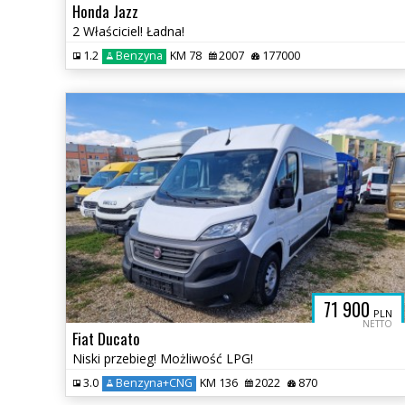
Honda Jazz
2 Właściciel! Ładna!
1.2
Benzyna
KM 78
2007
177000
71 900
PLN
NETTO
Fiat Ducato
Niski przebieg! Możliwość LPG!
3.0
Benzyna+CNG
KM 136
2022
870