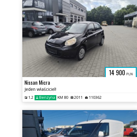
AU
14 900
PLN
Nissan Micra
Jeden właściciel!
1.2
Benzyna
KM 80
2011
110362