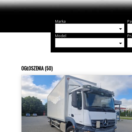
Marka
Pa
Model
Pr
OGŁOSZENIA (50)