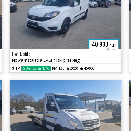
40 900
PLN
NETTO
Fiat Doblo
Nowa instalacja LPG! Niski przebieg!
1.4
Benzyna+LPG
KM 120
2020
45000