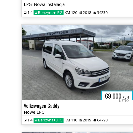
LPG! Nowa instalacja
1.4
Benzyna+LPG
KM 120
2018
34230
69 900
PLN
NETTO
Volkswagen Caddy
Nowe LPG!
1.4
Benzyna+LPG
KM 110
2019
64790