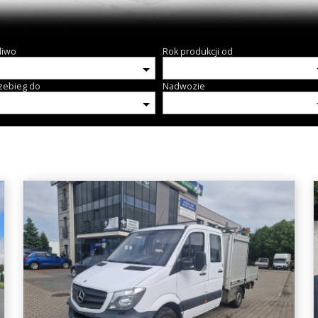
liwo
Rok produkcji od
zebieg do
Nadwozie