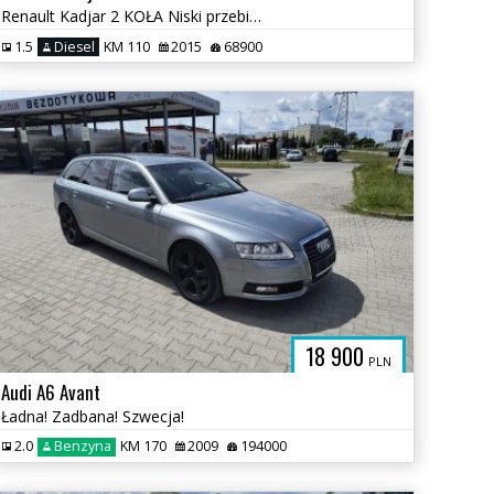
Renault Kadjar 2 KOŁA Niski przebieg! Zadbnay!
1.5
Diesel
KM 110
2015
68900
18 900
PLN
Audi A6 Avant
Ładna! Zadbana! Szwecja!
2.0
Benzyna
KM 170
2009
194000