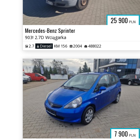
25 900
PLN
Mercedes-Benz Sprinter
903! 2.7D Wciągarka
2.7
Diesel
KM 156
2004
488022
7 900
PLN