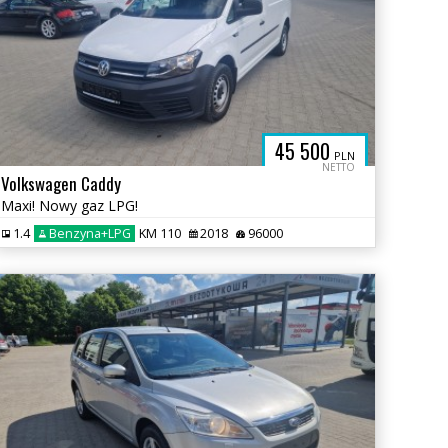
45 500
PLN
NETTO
Volkswagen Caddy
Maxi! Nowy gaz LPG!
1.4
Benzyna+LPG
KM 110
2018
96000