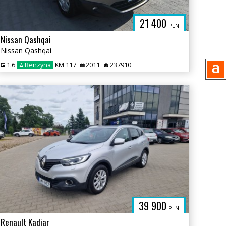
21 400
PLN
Nissan Qashqai
Nissan Qashqai
1.6
Benzyna
KM 117
2011
237910
39 900
PLN
Renault Kadjar