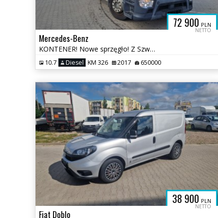
72 900
PLN
NETTO
Mercedes-Benz
KONTENER! Nowe sprzęgło! Z Szwecji!
10.7
Diesel
KM 326
2017
650000
38 900
PLN
NETTO
Fiat Doblo