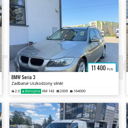
TO-CZERMAK
11 400
PLN
BMW Seria 3
Zadbana! Uszkodzony silnik!
2.0
Benzyna
KM 143
2009
164000