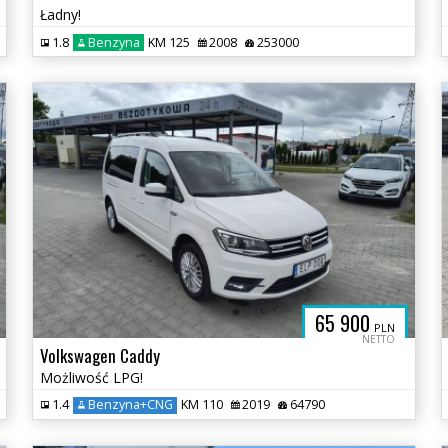
Ładny!
1.8
Benzyna
KM 125
2008
253000
65 900
PLN
NETTO
Volkswagen Caddy
Możliwość LPG!
1.4
Benzyna+CNG
KM 110
2019
64790