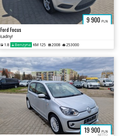
9 900
PLN
Ford Focus
Ładny!
1.8
Benzyna
KM 125
2008
253000
19 900
PLN
NETTO