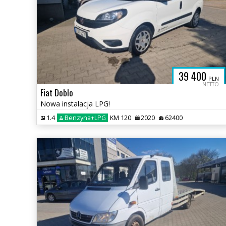
39 400
PLN
NETTO
Fiat Doblo
Nowa instalacja LPG!
1.4
Benzyna+LPG
KM 120
2020
62400